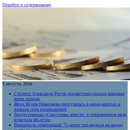
Перейти к содержимому
9 августа, 2026
Стилист Александр Рогов посоветовал носить красные
вещи осенью
Жена Игоря Николаева прогулялась в мини-шортах и
назвала себя потрясающей
Звезда сериала «Счастливы вместе» в откровенном виде
отметила 46-летие
Внешность отметившей 71-летие топ-модели на видео