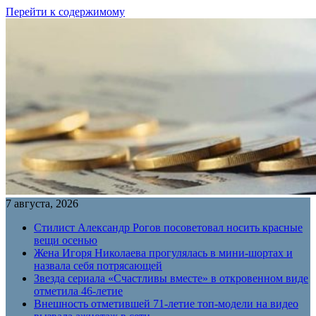
Перейти к содержимому
7 августа, 2026
Стилист Александр Рогов посоветовал носить красные
вещи осенью
Жена Игоря Николаева прогулялась в мини-шортах и
назвала себя потрясающей
Звезда сериала «Счастливы вместе» в откровенном виде
отметила 46-летие
Внешность отметившей 71-летие топ-модели на видео