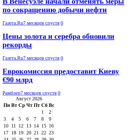
В Венесуэле начали отменять меры
по сокращению добычи нефти
Газета.Ru
7 месяцев спустя
0
Цены золота и серебра обновили
рекорды
Газета.Ru
7 месяцев спустя
0
Еврокомиссия предоставит Киеву
€90 млрд
Рамблер
7 месяцев спустя
0
Август 2026
Пн
Вт
Ср
Чт
Пт
Сб
Вс
1
2
3
4
5
6
7
8
9
10
11
12
13
14
15
16
17
18
19
20
21
22
23
24
25
26
27
28
29
30