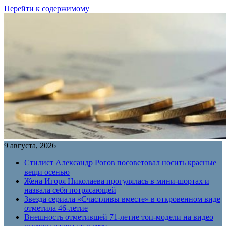
Перейти к содержимому
9 августа, 2026
Стилист Александр Рогов посоветовал носить красные
вещи осенью
Жена Игоря Николаева прогулялась в мини-шортах и
назвала себя потрясающей
Звезда сериала «Счастливы вместе» в откровенном виде
отметила 46-летие
Внешность отметившей 71-летие топ-модели на видео