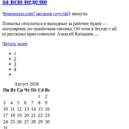
за всю неделю
Чемпионат.com
7 месяцев спустя
0
1 минуты
Попытка отоспаться в выходные за рабочие будни —
популярная, но ошибочная тактика. Об этом в беседе с aif.
ru рассказал врач-сомнолог Алексей Катышев….
Читать далее
1
2
3
4
Август 2026
Пн
Вт
Ср
Чт
Пт
Сб
Вс
1
2
3
4
5
6
7
8
9
10
11
12
13
14
15
16
17
18
19
20
21
22
23
24
25
26
27
28
29
30
31