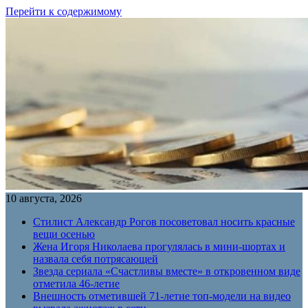
Перейти к содержимому
10 августа, 2026
Стилист Александр Рогов посоветовал носить красные
вещи осенью
Жена Игоря Николаева прогулялась в мини-шортах и
назвала себя потрясающей
Звезда сериала «Счастливы вместе» в откровенном виде
отметила 46-летие
Внешность отметившей 71-летие топ-модели на видео