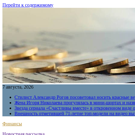
Перейти к содержимому
7 августа, 2026
Стилист Александр Рогов посоветовал носить красные в
Жена Игоря Николаева прогулялась в мини-шортах и наз
Звезда сериала «Счастливы вместе» в откровенном виде 
Внешность отметившей 71-летие топ-модели на видео вы
Финансы
Новостная рассылка