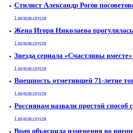
Стилист Александр Рогов посоветов
1 неделя спустя
Жена Игоря Николаева прогулялась
1 неделя спустя
Звезда сериала «Счастливы вместе»
1 неделя спустя
Внешность отметившей 71-летие топ
1 неделя спустя
Россиянам назвали простой способ с
1 неделя спустя
Врач объяснила изменения во внешн