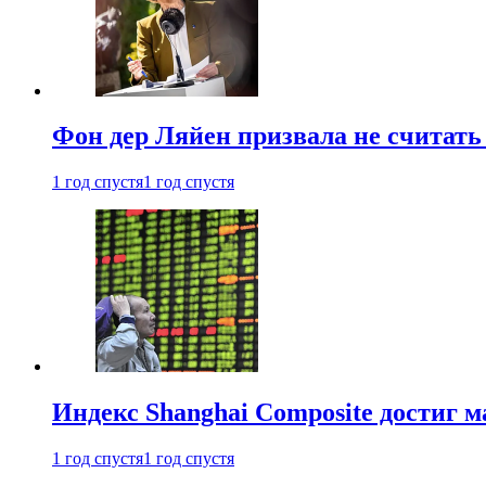
Фон дер Ляйен призвала не считат
1 год спустя
1 год спустя
Индекс Shanghai Composite достиг м
1 год спустя
1 год спустя