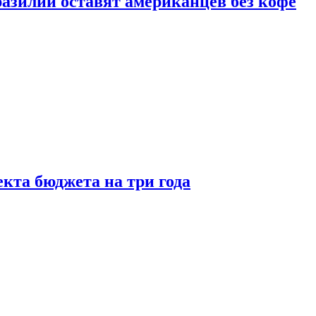
зилии оставят американцев без кофе
кта бюджета на три года