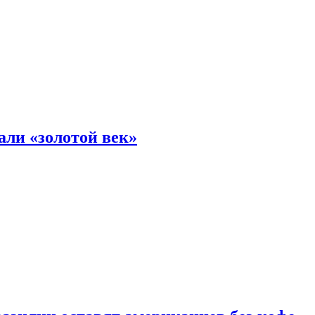
али «золотой век»