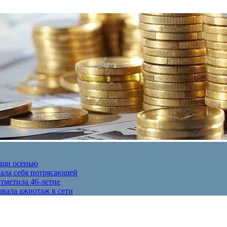
ещи осенью
вала себя потрясающей
отметила 46-летие
звала ажиотаж в сети