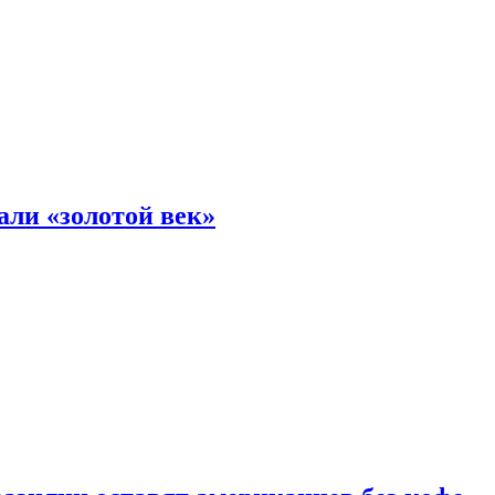
али «золотой век»