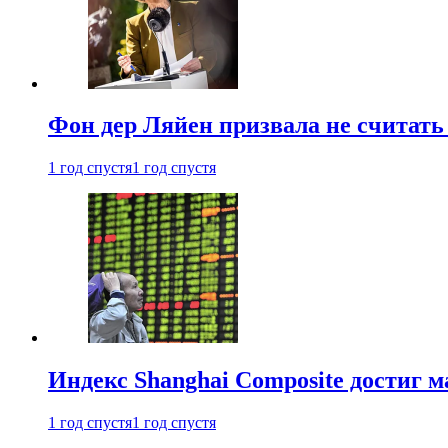
Фон дер Ляйен призвала не считат
1 год спустя
1 год спустя
Индекс Shanghai Composite достиг м
1 год спустя
1 год спустя