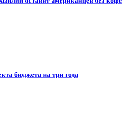
зилии оставят американцев без кофе
кта бюджета на три года