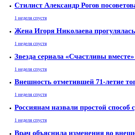
Стилист Александр Рогов посоветов
1 неделя спустя
Жена Игоря Николаева прогулялась
1 неделя спустя
Звезда сериала «Счастливы вместе»
1 неделя спустя
Внешность отметившей 71-летие топ
1 неделя спустя
Россиянам назвали простой способ с
1 неделя спустя
Врач объяснила изменения во внешн