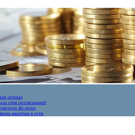
ещи осенью
вала себя потрясающей
отметила 46-летие
звала ажиотаж в сети