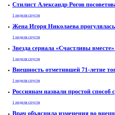
Стилист Александр Рогов посоветов
1 неделя спустя
Жена Игоря Николаева прогулялась
1 неделя спустя
Звезда сериала «Счастливы вместе»
1 неделя спустя
Внешность отметившей 71-летие топ
1 неделя спустя
Россиянам назвали простой способ с
1 неделя спустя
Врач объяснила изменения во внешн