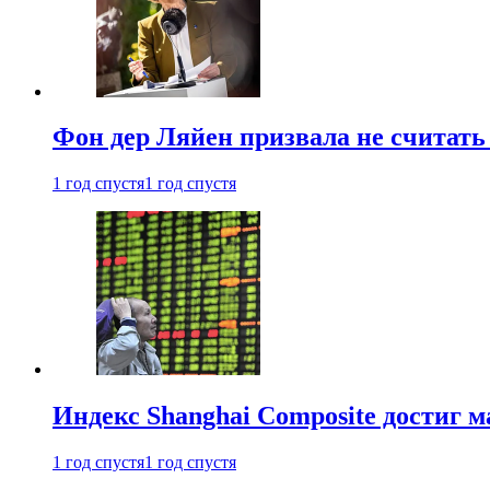
Фон дер Ляйен призвала не считат
1 год спустя
1 год спустя
Индекс Shanghai Composite достиг м
1 год спустя
1 год спустя