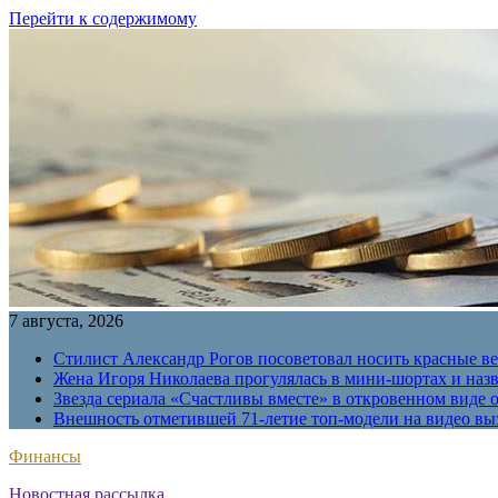
Перейти к содержимому
7 августа, 2026
Стилист Александр Рогов посоветовал носить красные в
Жена Игоря Николаева прогулялась в мини-шортах и наз
Звезда сериала «Счастливы вместе» в откровенном виде 
Внешность отметившей 71-летие топ-модели на видео вы
Финансы
Новостная рассылка