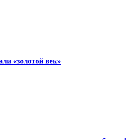
али «золотой век»