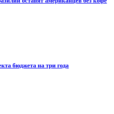
зилии оставят американцев без кофе
кта бюджета на три года