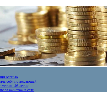
ещи осенью
вала себя потрясающей
отметила 46-летие
звала ажиотаж в сети