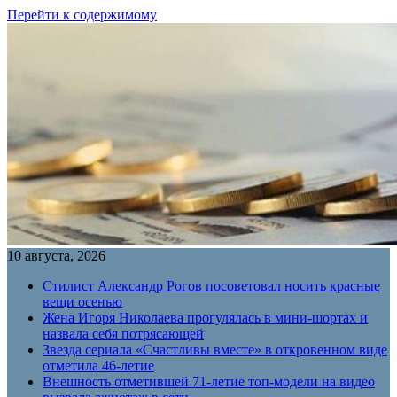
Перейти к содержимому
10 августа, 2026
Стилист Александр Рогов посоветовал носить красные
вещи осенью
Жена Игоря Николаева прогулялась в мини-шортах и
назвала себя потрясающей
Звезда сериала «Счастливы вместе» в откровенном виде
отметила 46-летие
Внешность отметившей 71-летие топ-модели на видео