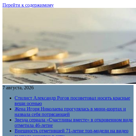
Перейти к содержимому
7 августа, 2026
Стилист Александр Рогов посоветовал носить красные
вещи осенью
Жена Игоря Николаева прогулялась в мини-шортах и
назвала себя потрясающей
Звезда сериала «Счастливы вместе» в откровенном виде
отметила 46-летие
Внешность отметившей 71-летие топ-модели на видео