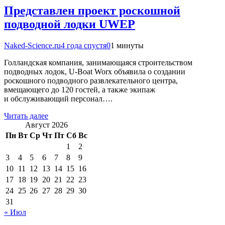
Представлен проект роскошной
подводной лодки UWEP
Naked-Science.ru
4 года спустя
0
1 минуты
Голландская компания, занимающаяся строительством
подводных лодок, U-Boat Worx объявила о создании
роскошного подводного развлекательного центра,
вмещающего до 120 гостей, а также экипаж
и обслуживающий персонал….
Читать далее
Август 2026
Пн
Вт
Ср
Чт
Пт
Сб
Вс
1
2
3
4
5
6
7
8
9
10
11
12
13
14
15
16
17
18
19
20
21
22
23
24
25
26
27
28
29
30
31
« Июл