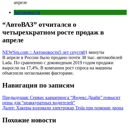
апреле
Автоновости
“АвтоВАЗ” отчитался о
четырехкратном росте продаж в
апреле
NEWSru.com :: Автоновости
5 лет спустя
0
1 минуты
В апреле в России было продано почти 38 тыс. автомобилей
Lada. По сравнению с доковидным 2019 годом продажи
выросли на 17,4%. В компании рост спроса на машины
объяснили несколькими факторами.
Навигация по записям
Предыдущая:
Сервис каршеринга “Яндекс.Драйв” повысит
цены для “неаккуратных водителей”
Далее:
Хакеры взломали электрокар Tesla при помощи дрона
Похожие новости