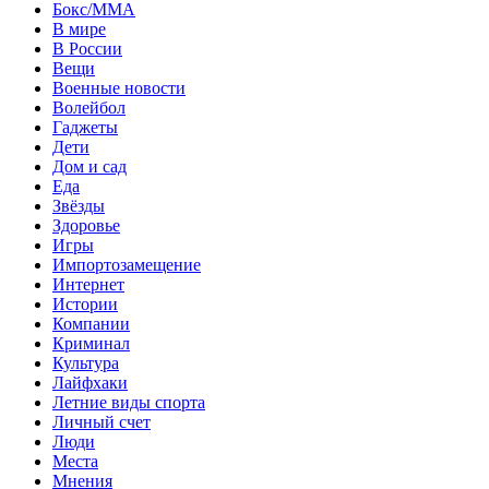
Бокс/MMA
В мире
В России
Вещи
Военные новости
Волейбол
Гаджеты
Дети
Дом и сад
Еда
Звёзды
Здоровье
Игры
Импортозамещение
Интернет
Истории
Компании
Криминал
Культура
Лайфхаки
Летние виды спорта
Личный счет
Люди
Места
Мнения