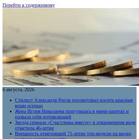
Перейти к содержимому
6 августа, 2026
Стилист Александр Рогов посоветовал носить красные
вещи осенью
Жена Игоря Николаева прогулялась в мини-шортах и
назвала себя потрясающей
Звезда сериала «Счастливы вместе» в откровенном виде
отметила 46-летие
Внешность отметившей 71-летие топ-модели на видео