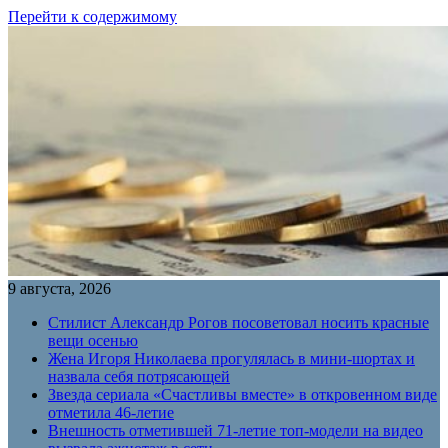
Перейти к содержимому
9 августа, 2026
Стилист Александр Рогов посоветовал носить красные
вещи осенью
Жена Игоря Николаева прогулялась в мини-шортах и
назвала себя потрясающей
Звезда сериала «Счастливы вместе» в откровенном виде
отметила 46-летие
Внешность отметившей 71-летие топ-модели на видео