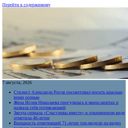
Перейти к содержимому
7 августа, 2026
Стилист Александр Рогов посоветовал носить красные
вещи осенью
Жена Игоря Николаева прогулялась в мини-шортах и
назвала себя потрясающей
Звезда сериала «Счастливы вместе» в откровенном виде
отметила 46-летие
Внешность отметившей 71-летие топ-модели на видео