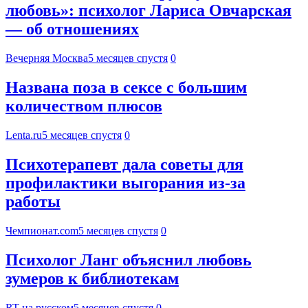
любовь»: психолог Лариса Овчарская
— об отношениях
Вечерняя Москва
5 месяцев спустя
0
Названа поза в сексе с большим
количеством плюсов
Lenta.ru
5 месяцев спустя
0
Психотерапевт дала советы для
профилактики выгорания из-за
работы
Чемпионат.com
5 месяцев спустя
0
Психолог Ланг объяснил любовь
зумеров к библиотекам
RT на русском
5 месяцев спустя
0