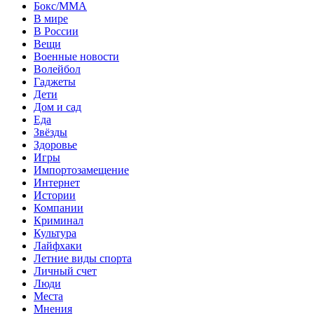
Бокс/MMA
В мире
В России
Вещи
Военные новости
Волейбол
Гаджеты
Дети
Дом и сад
Еда
Звёзды
Здоровье
Игры
Импортозамещение
Интернет
Истории
Компании
Криминал
Культура
Лайфхаки
Летние виды спорта
Личный счет
Люди
Места
Мнения