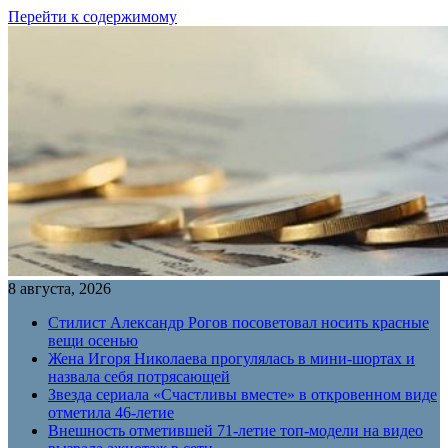
Перейти к содержимому
8 августа, 2026
Стилист Александр Рогов посоветовал носить красные
вещи осенью
Жена Игоря Николаева прогулялась в мини-шортах и
назвала себя потрясающей
Звезда сериала «Счастливы вместе» в откровенном виде
отметила 46-летие
Внешность отметившей 71-летие топ-модели на видео