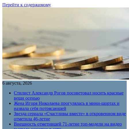
Перейти к содержимому
6 августа, 2026
Стилист Александр Рогов посоветовал носить красные
вещи осенью
Жена Игоря Николаева прогулялась в мини-шортах и
назвала себя потрясающей
Звезда сериала «Счастливы вместе» в откровенном виде
отметила 46-летие
Внешность отметившей 71-летие топ-модели на видео