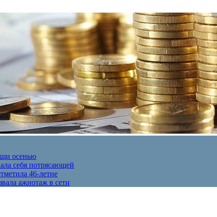
ещи осенью
вала себя потрясающей
отметила 46-летие
звала ажиотаж в сети