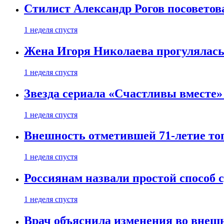
Стилист Александр Рогов посоветов
1 неделя спустя
Жена Игоря Николаева прогулялась
1 неделя спустя
Звезда сериала «Счастливы вместе»
1 неделя спустя
Внешность отметившей 71-летие топ
1 неделя спустя
Россиянам назвали простой способ с
1 неделя спустя
Врач объяснила изменения во внешн