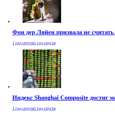
Фон дер Ляйен призвала не считат
1 год спустя
1 год спустя
Индекс Shanghai Composite достиг м
1 год спустя
1 год спустя