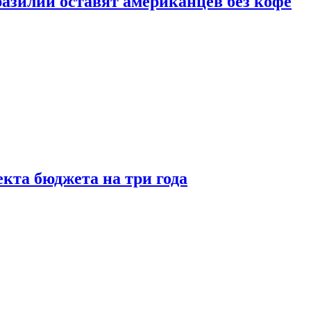
зилии оставят американцев без кофе
кта бюджета на три года