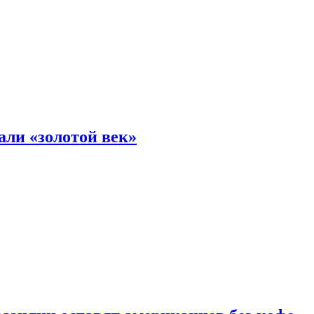
али «золотой век»