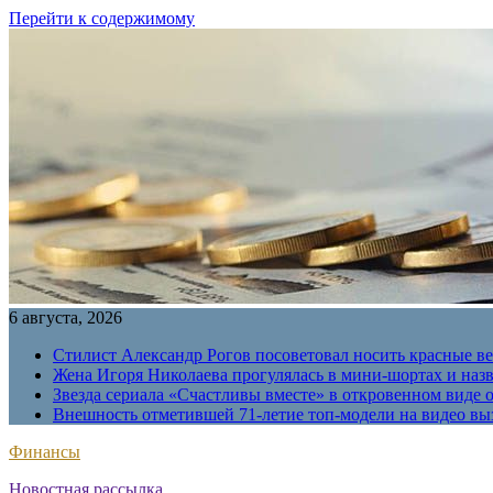
Перейти к содержимому
6 августа, 2026
Стилист Александр Рогов посоветовал носить красные в
Жена Игоря Николаева прогулялась в мини-шортах и наз
Звезда сериала «Счастливы вместе» в откровенном виде 
Внешность отметившей 71-летие топ-модели на видео вы
Финансы
Новостная рассылка