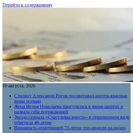
Перейти к содержимому
10 августа, 2026
Стилист Александр Рогов посоветовал носить красные
вещи осенью
Жена Игоря Николаева прогулялась в мини-шортах и
назвала себя потрясающей
Звезда сериала «Счастливы вместе» в откровенном виде
отметила 46-летие
Внешность отметившей 71-летие топ-модели на видео