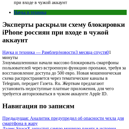
при входе в чужой аккаунт
Наука и техника
Эксперты раскрыли схему блокировки
iPhone россиян при входе в чужой
аккаунт
Наука и техника — Рамблер/новости
3 месяца спустя
0
1
минуты
Злоумышленники начали массово блокировать смартфоны
пользователей через встроенную функцию пропажи, требуя за
восстановление доступа до 500 евро. Новая мошенническая
схема распространяется через тематические каналы в
Telegram, передает Газета. Ru. Жертвам предлагают
установить недоступные платные приложения, для чего
требуется авторизоваться в чужом аккаунте Apple ID.
Навигация по записям
Предыдущая:
Аналитик предупредил об опасности чехла для
смартфона в жару
Далее:
SpaceX запустит самую мощную ракету в истории