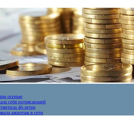
ещи осенью
вала себя потрясающей
отметила 46-летие
звала ажиотаж в сети