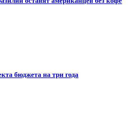
зилии оставят американцев без кофе
кта бюджета на три года