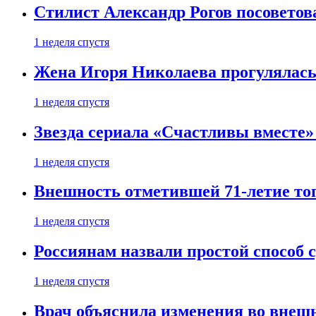
Стилист Александр Рогов посоветов
1 неделя спустя
Жена Игоря Николаева прогулялась
1 неделя спустя
Звезда сериала «Счастливы вместе»
1 неделя спустя
Внешность отметившей 71-летие топ
1 неделя спустя
Россиянам назвали простой способ с
1 неделя спустя
Врач объяснила изменения во внешн