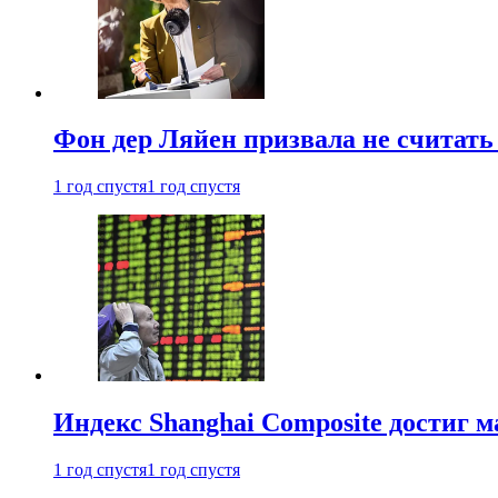
Фон дер Ляйен призвала не считат
1 год спустя
1 год спустя
Индекс Shanghai Composite достиг м
1 год спустя
1 год спустя