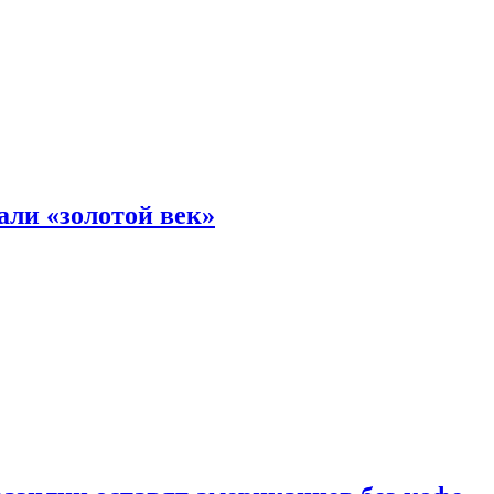
али «золотой век»