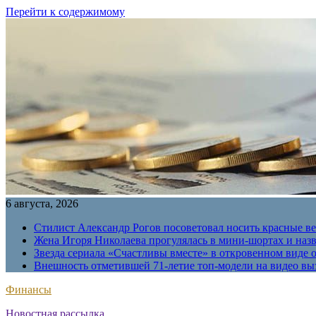
Перейти к содержимому
6 августа, 2026
Стилист Александр Рогов посоветовал носить красные в
Жена Игоря Николаева прогулялась в мини-шортах и наз
Звезда сериала «Счастливы вместе» в откровенном виде 
Внешность отметившей 71-летие топ-модели на видео вы
Финансы
Новостная рассылка