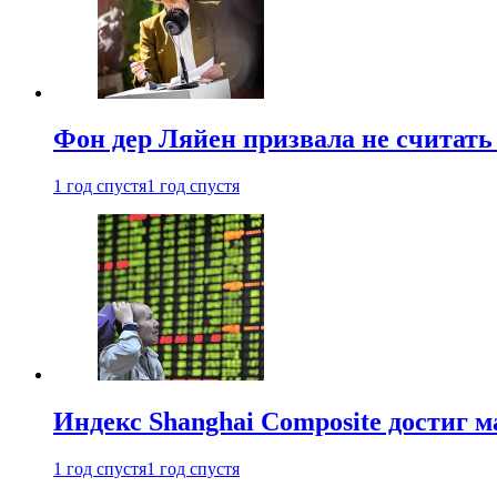
Фон дер Ляйен призвала не считат
1 год спустя
1 год спустя
Индекс Shanghai Composite достиг м
1 год спустя
1 год спустя