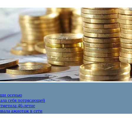
ещи осенью
вала себя потрясающей
отметила 46-летие
звала ажиотаж в сети