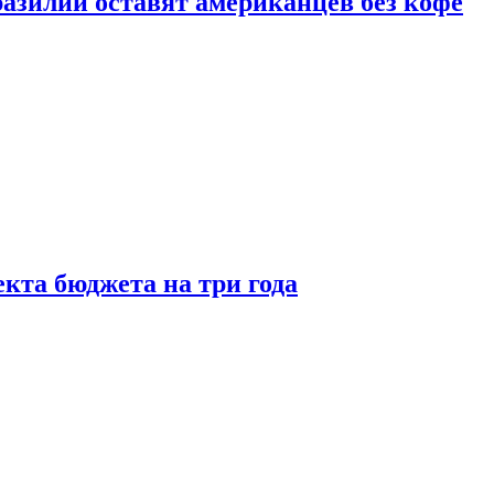
зилии оставят американцев без кофе
кта бюджета на три года