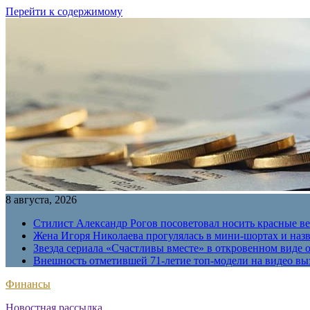
Перейти к содержимому
8 августа, 2026
Стилист Александр Рогов посоветовал носить красные в
Жена Игоря Николаева прогулялась в мини-шортах и наз
Звезда сериала «Счастливы вместе» в откровенном виде 
Внешность отметившей 71-летие топ-модели на видео вы
Финансы
Новостная рассылка