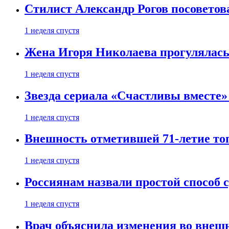
Стилист Александр Рогов посоветов
1 неделя спустя
Жена Игоря Николаева прогулялась
1 неделя спустя
Звезда сериала «Счастливы вместе»
1 неделя спустя
Внешность отметившей 71-летие топ
1 неделя спустя
Россиянам назвали простой способ с
1 неделя спустя
Врач объяснила изменения во внешн