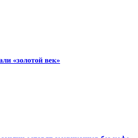
али «золотой век»