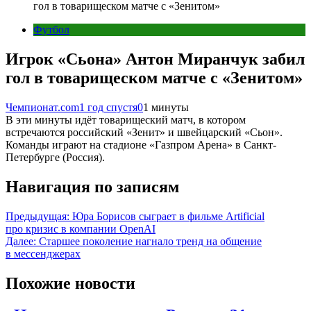
гол в товарищеском матче с «Зенитом»
Футбол
Игрок «Сьона» Антон Миранчук забил
гол в товарищеском матче с «Зенитом»
Чемпионат.com
1 год спустя
0
1 минуты
В эти минуты идёт товарищеский матч, в котором
встречаются российский «Зенит» и швейцарский «Сьон».
Команды играют на стадионе «Газпром Арена» в Санкт-
Петербурге (Россия).
Навигация по записям
Предыдущая:
Юра Борисов сыграет в фильме Artificial
про кризис в компании OpenAI
Далее:
Старшее поколение нагнало тренд на общение
в мессенджерах
Похожие новости