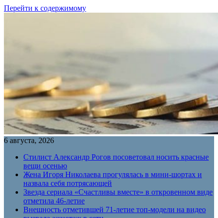
Перейти к содержимому
6 августа, 2026
Стилист Александр Рогов посоветовал носить красные
вещи осенью
Жена Игоря Николаева прогулялась в мини-шортах и
назвала себя потрясающей
Звезда сериала «Счастливы вместе» в откровенном виде
отметила 46-летие
Внешность отметившей 71-летие топ-модели на видео