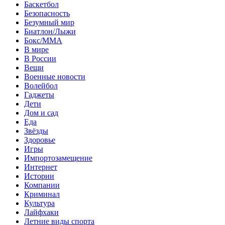
Баскетбол
Безопасность
Безумный мир
Биатлон/Лыжи
Бокс/MMA
В мире
В России
Вещи
Военные новости
Волейбол
Гаджеты
Дети
Дом и сад
Еда
Звёзды
Здоровье
Игры
Импортозамещение
Интернет
Истории
Компании
Криминал
Культура
Лайфхаки
Летние виды спорта