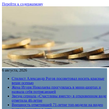
Перейти к содержимому
6 августа, 2026
Стилист Александр Рогов посоветовал носить красные
вещи осенью
Жена Игоря Николаева прогулялась в мини-шортах и
назвала себя потрясающей
Звезда сериала «Счастливы вместе» в откровенном виде
отметила 46-летие
Внешность отметившей 71-летие топ-модели на видео