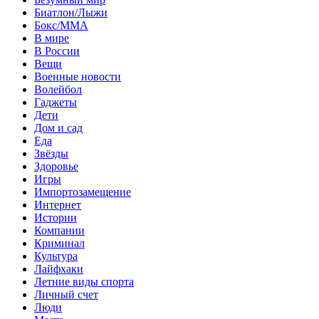
Биатлон/Лыжи
Бокс/MMA
В мире
В России
Вещи
Военные новости
Волейбол
Гаджеты
Дети
Дом и сад
Еда
Звёзды
Здоровье
Игры
Импортозамещение
Интернет
Истории
Компании
Криминал
Культура
Лайфхаки
Летние виды спорта
Личный счет
Люди