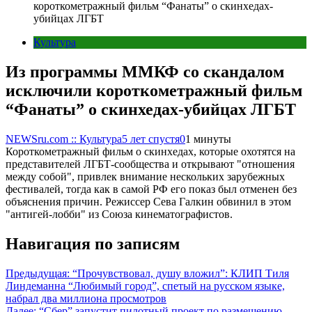
короткометражный фильм “Фанаты” о скинхедах-
убийцах ЛГБТ
Культура
Из программы ММКФ со скандалом
исключили короткометражный фильм
“Фанаты” о скинхедах-убийцах ЛГБТ
NEWSru.com :: Культура
5 лет спустя
0
1 минуты
Короткометражный фильм о скинхедах, которые охотятся на
представителей ЛГБТ-сообщества и открывают "отношения
между собой", привлек внимание нескольких зарубежных
фестивалей, тогда как в самой РФ его показ был отменен без
объяснения причин. Режиссер Сева Галкин обвинил в этом
"антигей-лобби" из Союза кинематографистов.
Навигация по записям
Предыдущая:
“Прочувствовал, душу вложил”: КЛИП Тиля
Линдеманна “Любимый город”, спетый на русском языке,
набрал два миллиона просмотров
Далее:
“Сбер” запустит пилотный проект по размещению