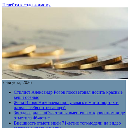
Перейти к содержимому
7 августа, 2026
Стилист Александр Рогов посоветовал носить красные
вещи осенью
Жена Игоря Николаева прогулялась в мини-шортах и
назвала себя потрясающей
Звезда сериала «Счастливы вместе» в откровенном виде
отметила 46-летие
Внешность отметившей 71-летие топ-модели на видео