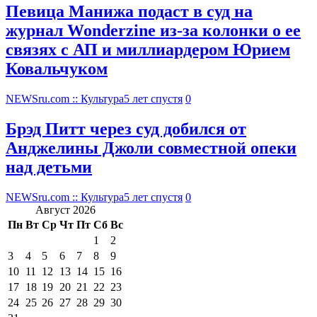
Певица Манижа подаст в суд на
журнал Wonderzine из-за колонки о ее
связях с АП и миллиардером Юрием
Ковальчуком
NEWSru.com :: Культура
5 лет спустя
0
Брэд Питт через суд добился от
Анджелины Джоли совместной опеки
над детьми
NEWSru.com :: Культура
5 лет спустя
0
Август 2026
Пн
Вт
Ср
Чт
Пт
Сб
Вс
1
2
3
4
5
6
7
8
9
10
11
12
13
14
15
16
17
18
19
20
21
22
23
24
25
26
27
28
29
30