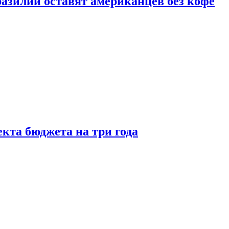
зилии оставят американцев без кофе
кта бюджета на три года