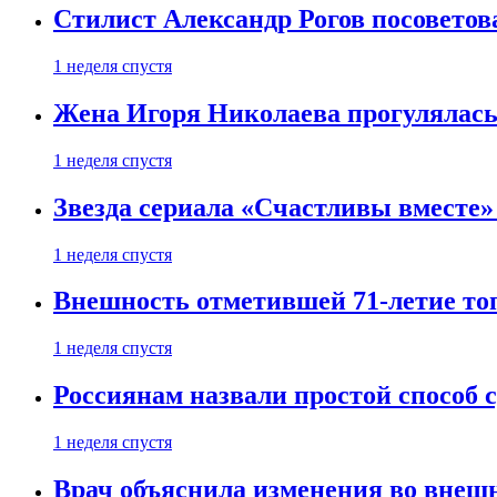
Стилист Александр Рогов посоветов
1 неделя спустя
Жена Игоря Николаева прогулялась
1 неделя спустя
Звезда сериала «Счастливы вместе»
1 неделя спустя
Внешность отметившей 71-летие топ
1 неделя спустя
Россиянам назвали простой способ с
1 неделя спустя
Врач объяснила изменения во внешн