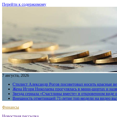
Перейти к содержимому
7 августа, 2026
Стилист Александр Рогов посоветовал носить красные в
Жена Игоря Николаева прогулялась в мини-шортах и наз
Звезда сериала «Счастливы вместе» в откровенном виде 
Внешность отметившей 71-летие топ-модели на видео вы
Финансы
Новостная рассылка