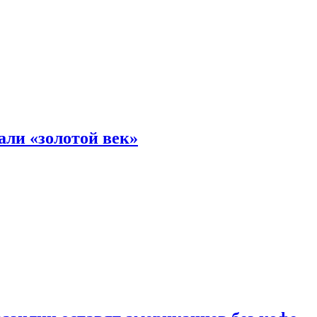
али «золотой век»