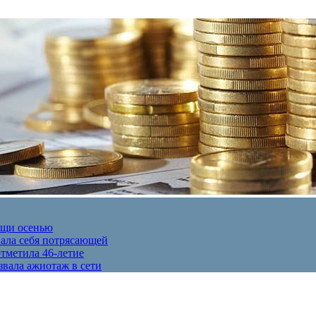
ещи осенью
вала себя потрясающей
отметила 46-летие
звала ажиотаж в сети