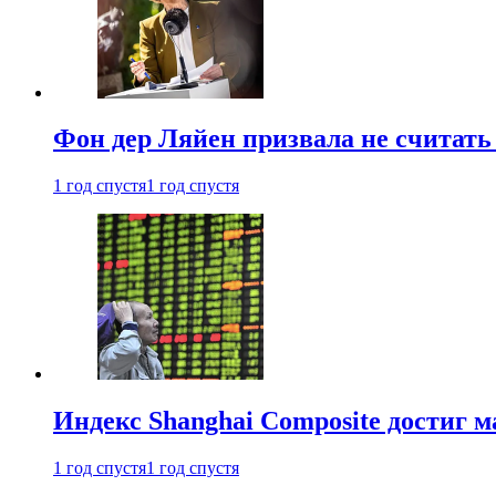
Фон дер Ляйен призвала не считат
1 год спустя
1 год спустя
Индекс Shanghai Composite достиг м
1 год спустя
1 год спустя