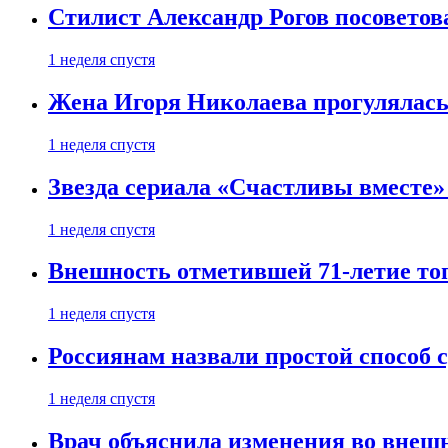
Стилист Александр Рогов посоветов
1 неделя спустя
Жена Игоря Николаева прогулялась
1 неделя спустя
Звезда сериала «Счастливы вместе»
1 неделя спустя
Внешность отметившей 71-летие топ
1 неделя спустя
Россиянам назвали простой способ с
1 неделя спустя
Врач объяснила изменения во внешн