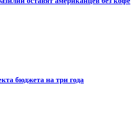
зилии оставят американцев без кофе
кта бюджета на три года