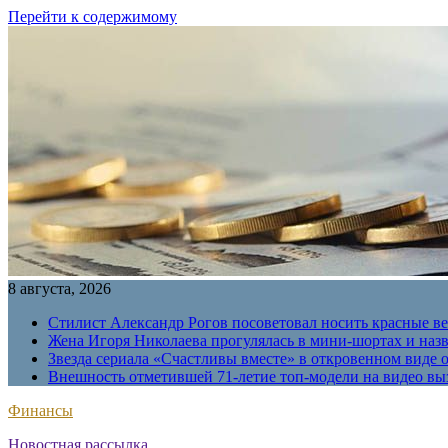
Перейти к содержимому
8 августа, 2026
Стилист Александр Рогов посоветовал носить красные в
Жена Игоря Николаева прогулялась в мини-шортах и наз
Звезда сериала «Счастливы вместе» в откровенном виде 
Внешность отметившей 71-летие топ-модели на видео вы
Финансы
Новостная рассылка