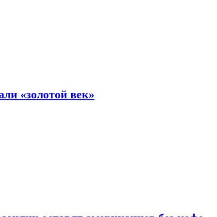
али «золотой век»