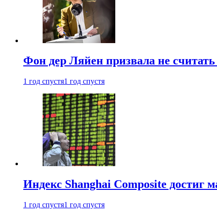
Фон дер Ляйен призвала не считат
1 год спустя
1 год спустя
Индекс Shanghai Composite достиг м
1 год спустя
1 год спустя