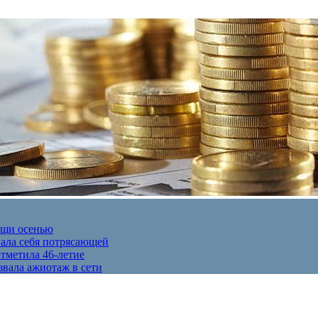
ещи осенью
вала себя потрясающей
отметила 46-летие
звала ажиотаж в сети