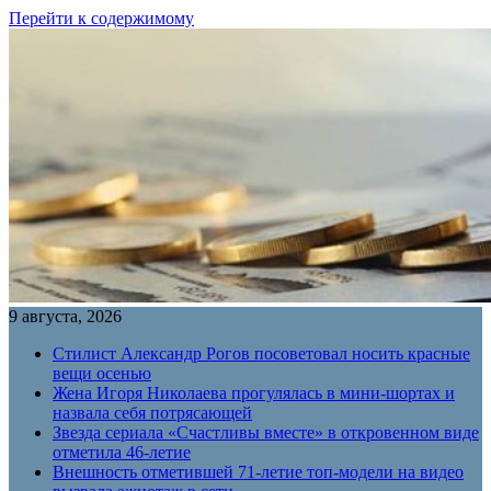
Перейти к содержимому
9 августа, 2026
Стилист Александр Рогов посоветовал носить красные
вещи осенью
Жена Игоря Николаева прогулялась в мини-шортах и
назвала себя потрясающей
Звезда сериала «Счастливы вместе» в откровенном виде
отметила 46-летие
Внешность отметившей 71-летие топ-модели на видео