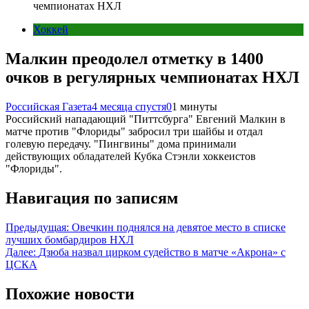
чемпионатах НХЛ
Хоккей
Малкин преодолел отметку в 1400
очков в регулярных чемпионатах НХЛ
Российская Газета
4 месяца спустя
0
1 минуты
Российский нападающий "Питтсбурга" Евгений Малкин в
матче против "Флориды" забросил три шайбы и отдал
голевую передачу. "Пингвины" дома принимали
действующих обладателей Кубка Стэнли хоккеистов
"Флориды".
Навигация по записям
Предыдущая:
Овечкин поднялся на девятое место в списке
лучших бомбардиров НХЛ
Далее:
Дзюба назвал цирком судейство в матче «Акрона» с
ЦСКА
Похожие новости