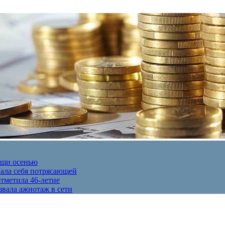
ещи осенью
вала себя потрясающей
отметила 46-летие
звала ажиотаж в сети