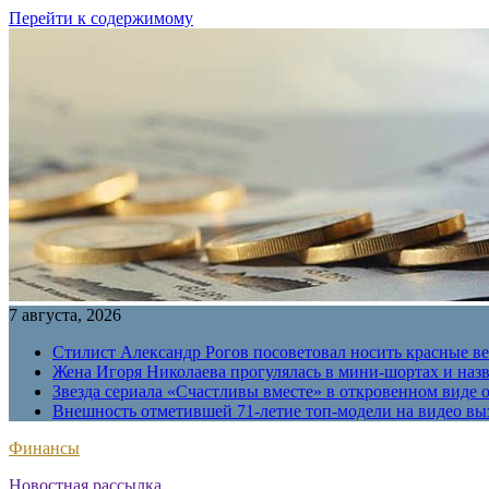
Перейти к содержимому
7 августа, 2026
Стилист Александр Рогов посоветовал носить красные в
Жена Игоря Николаева прогулялась в мини-шортах и наз
Звезда сериала «Счастливы вместе» в откровенном виде 
Внешность отметившей 71-летие топ-модели на видео вы
Финансы
Новостная рассылка