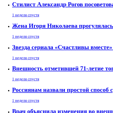
Стилист Александр Рогов посоветов
1 неделя спустя
Жена Игоря Николаева прогулялась
1 неделя спустя
Звезда сериала «Счастливы вместе»
1 неделя спустя
Внешность отметившей 71-летие топ
1 неделя спустя
Россиянам назвали простой способ с
1 неделя спустя
Врач объяснила изменения во внешн