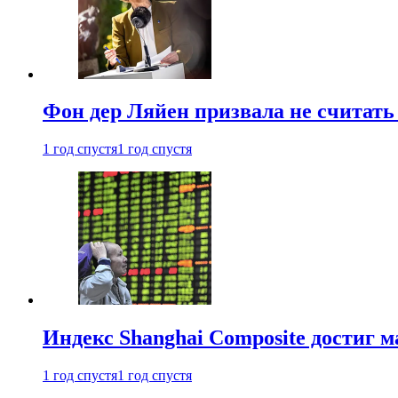
Фон дер Ляйен призвала не считат
1 год спустя
1 год спустя
Индекс Shanghai Composite достиг м
1 год спустя
1 год спустя