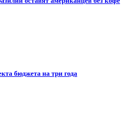
зилии оставят американцев без кофе
кта бюджета на три года