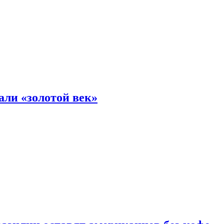
али «золотой век»