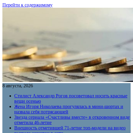
Перейти к содержимому
8 августа, 2026
Стилист Александр Рогов посоветовал носить красные
вещи осенью
Жена Игоря Николаева прогулялась в мини-шортах и
назвала себя потрясающей
Звезда сериала «Счастливы вместе» в откровенном виде
отметила 46-летие
Внешность отметившей 71-летие топ-модели на видео