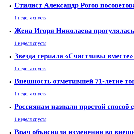
Стилист Александр Рогов посоветов
1 неделя спустя
Жена Игоря Николаева прогулялась
1 неделя спустя
Звезда сериала «Счастливы вместе»
1 неделя спустя
Внешность отметившей 71-летие топ
1 неделя спустя
Россиянам назвали простой способ с
1 неделя спустя
Врач объяснила изменения во внешн