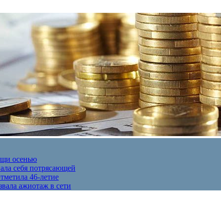
ещи осенью
вала себя потрясающей
отметила 46-летие
звала ажиотаж в сети