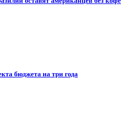
зилии оставят американцев без кофе
кта бюджета на три года