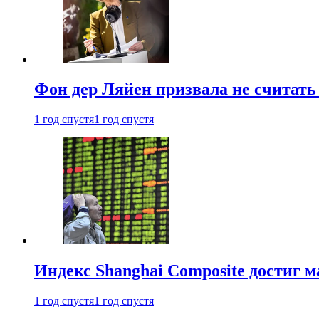
Фон дер Ляйен призвала не считат
1 год спустя
1 год спустя
Индекс Shanghai Composite достиг м
1 год спустя
1 год спустя