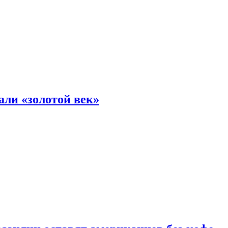
али «золотой век»