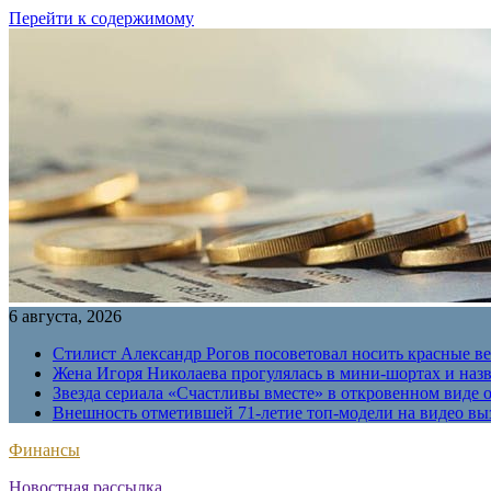
Перейти к содержимому
6 августа, 2026
Стилист Александр Рогов посоветовал носить красные в
Жена Игоря Николаева прогулялась в мини-шортах и наз
Звезда сериала «Счастливы вместе» в откровенном виде 
Внешность отметившей 71-летие топ-модели на видео вы
Финансы
Новостная рассылка