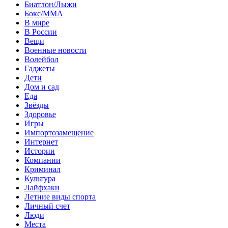
Биатлон/Лыжи
Бокс/MMA
В мире
В России
Вещи
Военные новости
Волейбол
Гаджеты
Дети
Дом и сад
Еда
Звёзды
Здоровье
Игры
Импортозамещение
Интернет
Истории
Компании
Криминал
Культура
Лайфхаки
Летние виды спорта
Личный счет
Люди
Места