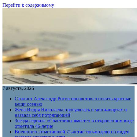
Перейти к содержимому
7 августа, 2026
Стилист Александр Рогов посоветовал носить красные
вещи осенью
Жена Игоря Николаева прогулялась в мини-шортах и
назвала себя потрясающей
Звезда сериала «Счастливы вместе» в откровенном виде
отметила 46-летие
Внешность отметившей 71-летие топ-модели на видео