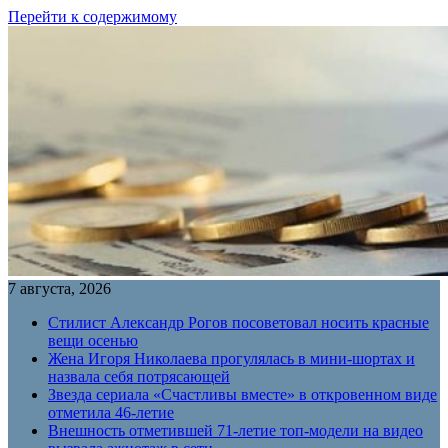
Перейти к содержимому
7 августа, 2026
Стилист Александр Рогов посоветовал носить красные
вещи осенью
Жена Игоря Николаева прогулялась в мини-шортах и
назвала себя потрясающей
Звезда сериала «Счастливы вместе» в откровенном виде
отметила 46-летие
Внешность отметившей 71-летие топ-модели на видео