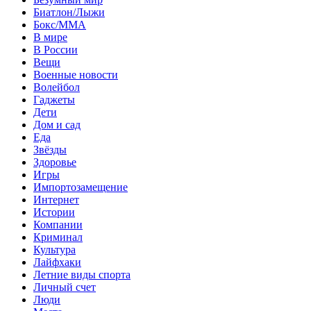
Биатлон/Лыжи
Бокс/MMA
В мире
В России
Вещи
Военные новости
Волейбол
Гаджеты
Дети
Дом и сад
Еда
Звёзды
Здоровье
Игры
Импортозамещение
Интернет
Истории
Компании
Криминал
Культура
Лайфхаки
Летние виды спорта
Личный счет
Люди