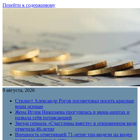
Перейти к содержимому
9 августа, 2026
Стилист Александр Рогов посоветовал носить красные
вещи осенью
Жена Игоря Николаева прогулялась в мини-шортах и
назвала себя потрясающей
Звезда сериала «Счастливы вместе» в откровенном виде
отметила 46-летие
Внешность отметившей 71-летие топ-модели на видео