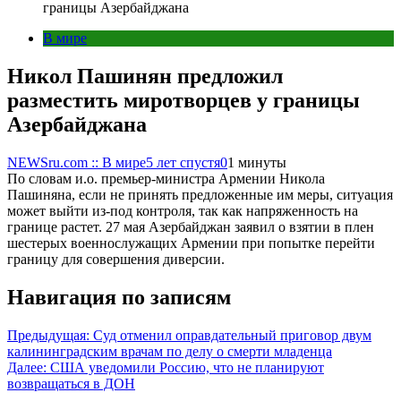
границы Азербайджана
В мире
Никол Пашинян предложил
разместить миротворцев у границы
Азербайджана
NEWSru.com :: В мире
5 лет спустя
0
1 минуты
По словам и.о. премьер-министра Армении Никола
Пашиняна, если не принять предложенные им меры, ситуация
может выйти из-под контроля, так как напряженность на
границе растет. 27 мая Азербайджан заявил о взятии в плен
шестерых военнослужащих Армении при попытке перейти
границу для совершения диверсии.
Навигация по записям
Предыдущая:
Суд отменил оправдательный приговор двум
калининградским врачам по делу о смерти младенца
Далее:
США уведомили Россию, что не планируют
возвращаться в ДОН