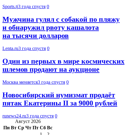
Sports.tj
3 года спустя
0
Мужчина гулял с собакой по пляжу
и обнаружил рвоту кашалота
на тысячи долларов
Lenta.ru
3 года спустя
0
Один из первых в мире космических
шлемов продают на аукционе
Москва меняется
3 года спустя
0
Новосибирский нумизмат продаёт
пятак Екатерины II за 9000 рублей
runews24.ru
3 года спустя
0
Август 2026
Пн
Вт
Ср
Чт
Пт
Сб
Вс
1
2