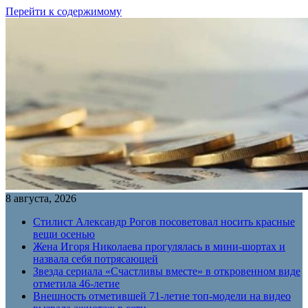
Перейти к содержимому
8 августа, 2026
Стилист Александр Рогов посоветовал носить красные
вещи осенью
Жена Игоря Николаева прогулялась в мини-шортах и
назвала себя потрясающей
Звезда сериала «Счастливы вместе» в откровенном виде
отметила 46-летие
Внешность отметившей 71-летие топ-модели на видео