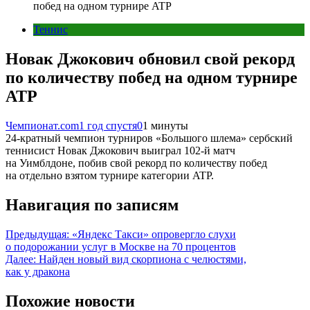
побед на одном турнире ATP
Теннис
Новак Джокович обновил свой рекорд
по количеству побед на одном турнире
ATP
Чемпионат.com
1 год спустя
0
1 минуты
24-кратный чемпион турниров «Большого шлема» сербский
теннисист Новак Джокович выиграл 102-й матч
на Уимблдоне, побив свой рекорд по количеству побед
на отдельно взятом турнире категории ATP.
Навигация по записям
Предыдущая:
«Яндекс Такси» опровергло слухи
о подорожании услуг в Москве на 70 процентов
Далее:
Найден новый вид скорпиона с челюстями,
как у дракона
Похожие новости