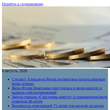
Перейти к содержимому
6 августа, 2026
Стилист Александр Рогов посоветовал носить красные
вещи осенью
Жена Игоря Николаева прогулялась в мини-шортах и
назвала себя потрясающей
Звезда сериала «Счастливы вместе» в откровенном виде
отметила 46-летие
Внешность отметившей 71-летие топ-модели на видео