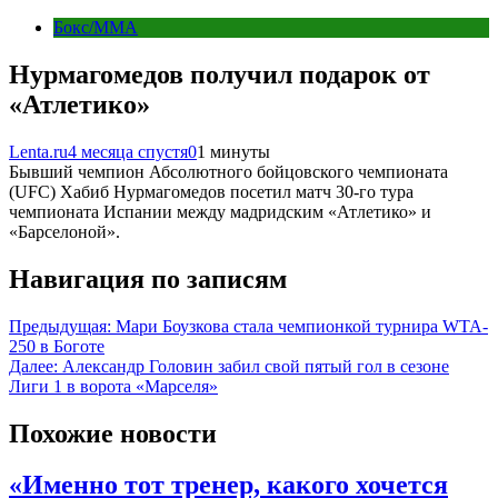
Бокс/MMA
Нурмагомедов получил подарок от
«Атлетико»
Lenta.ru
4 месяца спустя
0
1 минуты
Бывший чемпион Абсолютного бойцовского чемпионата
(UFC) Хабиб Нурмагомедов посетил матч 30-го тура
чемпионата Испании между мадридским «Атлетико» и
«Барселоной».
Навигация по записям
Предыдущая:
Мари Боузкова стала чемпионкой турнира WTA-
250 в Боготе
Далее:
Александр Головин забил свой пятый гол в сезоне
Лиги 1 в ворота «Марселя»
Похожие новости
«Именно тот тренер, какого хочется