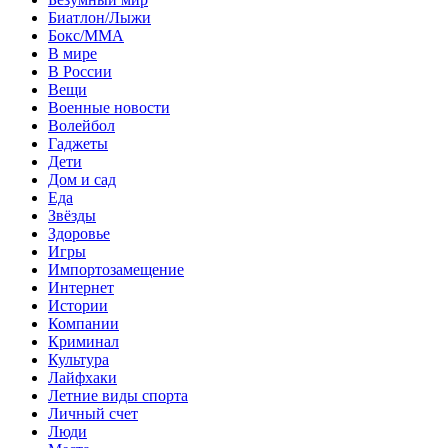
Биатлон/Лыжи
Бокс/MMA
В мире
В России
Вещи
Военные новости
Волейбол
Гаджеты
Дети
Дом и сад
Еда
Звёзды
Здоровье
Игры
Импортозамещение
Интернет
Истории
Компании
Криминал
Культура
Лайфхаки
Летние виды спорта
Личный счет
Люди