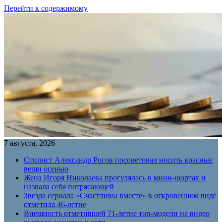
Перейти к содержимому
7 августа, 2026
Стилист Александр Рогов посоветовал носить красные
вещи осенью
Жена Игоря Николаева прогулялась в мини-шортах и
назвала себя потрясающей
Звезда сериала «Счастливы вместе» в откровенном виде
отметила 46-летие
Внешность отметившей 71-летие топ-модели на видео