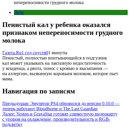
непереносимости грудного молока
Дети
Пенистый кал у ребенка оказался
признаком непереносимости грудного
молока
Газета.Ru
1 год спустя
0
1 минуты
Пенистый, полностью впитывающийся в подгузник
кал может указывать на лактазную недостаточность
у младенца, а рвота, понос с кровью и высыпания —
на аллергию, вызванную коровьим молоком, которое пьет
мама.
Навигация по записям
Предыдущая:
Эмулятор PS4 обновился до версии 0.10.0 —
теперь работают Bloodborne и The Last Guardian
Далее:
Yeston и GravaStar готовят совместную видеокарту
с упором на охлаждение, производительность и RGB-
подсветку