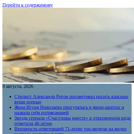
Перейти к содержимому
9 августа, 2026
Стилист Александр Рогов посоветовал носить красные
вещи осенью
Жена Игоря Николаева прогулялась в мини-шортах и
назвала себя потрясающей
Звезда сериала «Счастливы вместе» в откровенном виде
отметила 46-летие
Внешность отметившей 71-летие топ-модели на видео