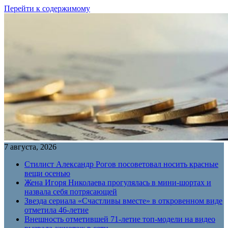
Перейти к содержимому
7 августа, 2026
Стилист Александр Рогов посоветовал носить красные
вещи осенью
Жена Игоря Николаева прогулялась в мини-шортах и
назвала себя потрясающей
Звезда сериала «Счастливы вместе» в откровенном виде
отметила 46-летие
Внешность отметившей 71-летие топ-модели на видео