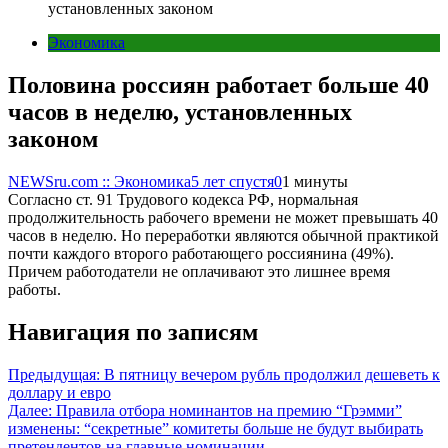
установленных законом
Экономика
Половина россиян работает больше 40
часов в неделю, установленных
законом
NEWSru.com :: Экономика
5 лет спустя
0
1 минуты
Согласно ст. 91 Трудового кодекса РФ, нормальная
продолжительность рабочего времени не может превышать 40
часов в неделю. Но переработки являются обычной практикой
почти каждого второго работающего россиянина (49%).
Причем работодатели не оплачивают это лишнее время
работы.
Навигация по записям
Предыдущая:
В пятницу вечером рубль продолжил дешеветь к
доллару и евро
Далее:
Правила отбора номинантов на премию “Грэмми”
изменены: “секретные” комитеты больше не будут выбирать
претендентов на главные номинации