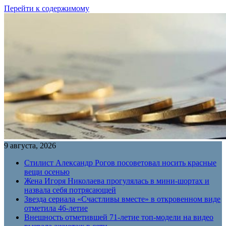
Перейти к содержимому
9 августа, 2026
Стилист Александр Рогов посоветовал носить красные
вещи осенью
Жена Игоря Николаева прогулялась в мини-шортах и
назвала себя потрясающей
Звезда сериала «Счастливы вместе» в откровенном виде
отметила 46-летие
Внешность отметившей 71-летие топ-модели на видео