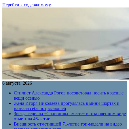
Перейти к содержимому
6 августа, 2026
Стилист Александр Рогов посоветовал носить красные
вещи осенью
Жена Игоря Николаева прогулялась в мини-шортах и
назвала себя потрясающей
Звезда сериала «Счастливы вместе» в откровенном виде
отметила 46-летие
Внешность отметившей 71-летие топ-модели на видео