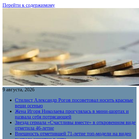
Перейти к содержимому
9 августа, 2026
Стилист Александр Рогов посоветовал носить красные
вещи осенью
Жена Игоря Николаева прогулялась в мини-шортах и
назвала себя потрясающей
Звезда сериала «Счастливы вместе» в откровенном виде
отметила 46-летие
Внешность отметившей 71-летие топ-модели на видео