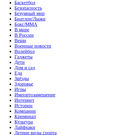
Баскетбол
Безопасность
Безумный мир
Биатлон/Лыжи
Бокс/MMA
В мире
В России
Вещи
Военные новости
Волейбол
Гаджеты
Дети
Дом и сад
Еда
Звёзды
Здоровье
Игры
Импортозамещение
Интернет
Истории
Компании
Криминал
Культура
Лайфхаки
Летние виды спорта