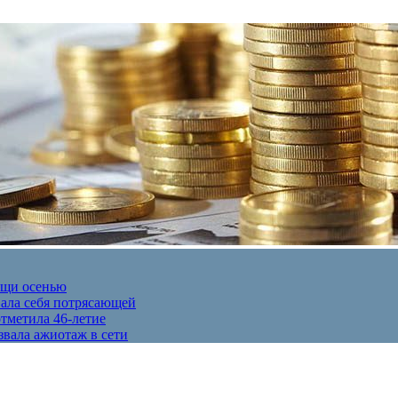
ещи осенью
вала себя потрясающей
отметила 46-летие
звала ажиотаж в сети