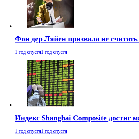
Фон дер Ляйен призвала не считат
1 год спустя
1 год спустя
Индекс Shanghai Composite достиг м
1 год спустя
1 год спустя