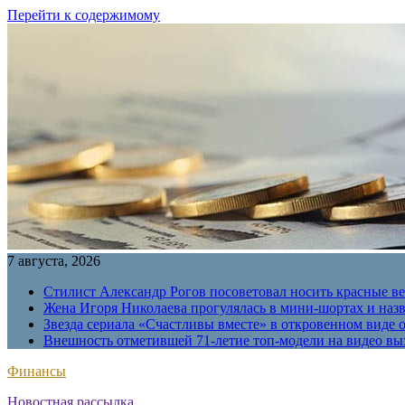
Перейти к содержимому
7 августа, 2026
Стилист Александр Рогов посоветовал носить красные в
Жена Игоря Николаева прогулялась в мини-шортах и наз
Звезда сериала «Счастливы вместе» в откровенном виде 
Внешность отметившей 71-летие топ-модели на видео вы
Финансы
Новостная рассылка