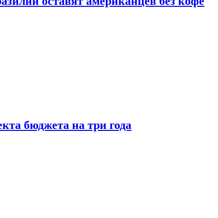
зилии оставят американцев без кофе
кта бюджета на три года