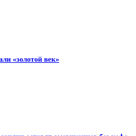
али «золотой век»