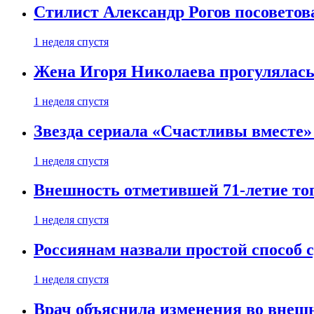
Стилист Александр Рогов посоветов
1 неделя спустя
Жена Игоря Николаева прогулялась
1 неделя спустя
Звезда сериала «Счастливы вместе»
1 неделя спустя
Внешность отметившей 71-летие топ
1 неделя спустя
Россиянам назвали простой способ с
1 неделя спустя
Врач объяснила изменения во внешн