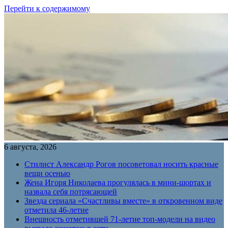
Перейти к содержимому
6 августа, 2026
Стилист Александр Рогов посоветовал носить красные
вещи осенью
Жена Игоря Николаева прогулялась в мини-шортах и
назвала себя потрясающей
Звезда сериала «Счастливы вместе» в откровенном виде
отметила 46-летие
Внешность отметившей 71-летие топ-модели на видео