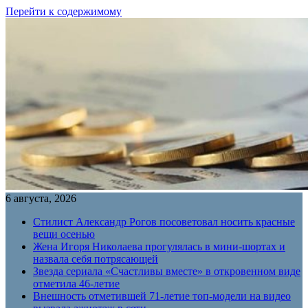
Перейти к содержимому
6 августа, 2026
Стилист Александр Рогов посоветовал носить красные
вещи осенью
Жена Игоря Николаева прогулялась в мини-шортах и
назвала себя потрясающей
Звезда сериала «Счастливы вместе» в откровенном виде
отметила 46-летие
Внешность отметившей 71-летие топ-модели на видео