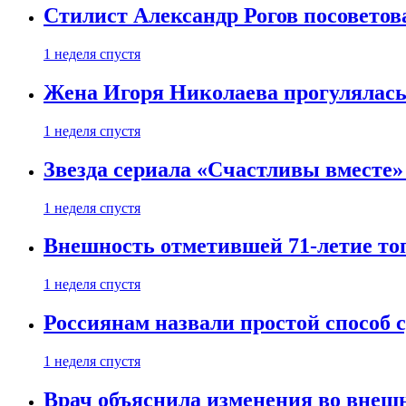
Стилист Александр Рогов посоветов
1 неделя спустя
Жена Игоря Николаева прогулялась
1 неделя спустя
Звезда сериала «Счастливы вместе»
1 неделя спустя
Внешность отметившей 71-летие топ
1 неделя спустя
Россиянам назвали простой способ с
1 неделя спустя
Врач объяснила изменения во внешн