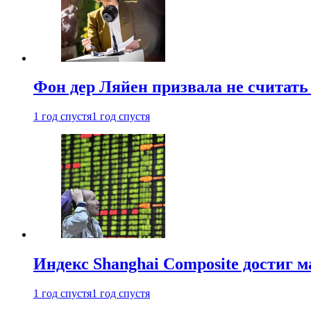
Фон дер Ляйен призвала не считат
1 год спустя
1 год спустя
Индекс Shanghai Composite достиг м
1 год спустя
1 год спустя