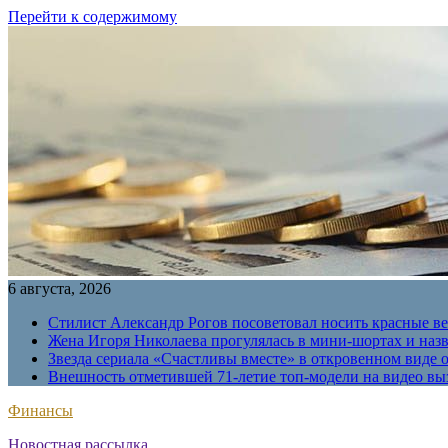
Перейти к содержимому
6 августа, 2026
Стилист Александр Рогов посоветовал носить красные в
Жена Игоря Николаева прогулялась в мини-шортах и наз
Звезда сериала «Счастливы вместе» в откровенном виде 
Внешность отметившей 71-летие топ-модели на видео вы
Финансы
Новостная рассылка