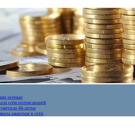
ещи осенью
вала себя потрясающей
отметила 46-летие
звала ажиотаж в сети