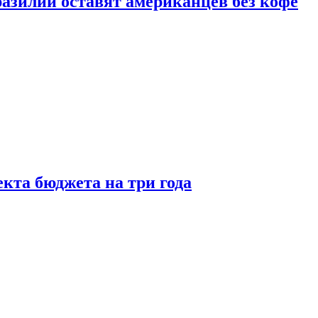
зилии оставят американцев без кофе
кта бюджета на три года