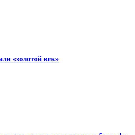
али «золотой век»