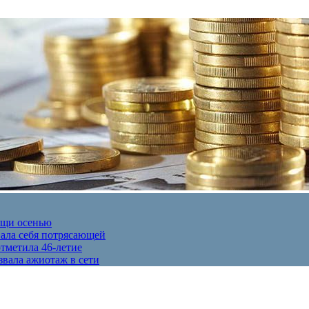
ещи осенью
вала себя потрясающей
отметила 46-летие
звала ажиотаж в сети