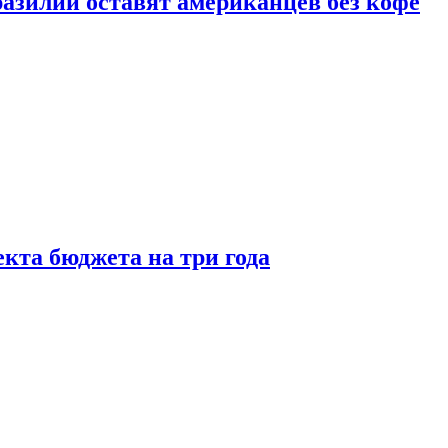
зилии оставят американцев без кофе
кта бюджета на три года