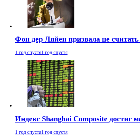
Фон дер Ляйен призвала не считат
1 год спустя
1 год спустя
Индекс Shanghai Composite достиг м
1 год спустя
1 год спустя