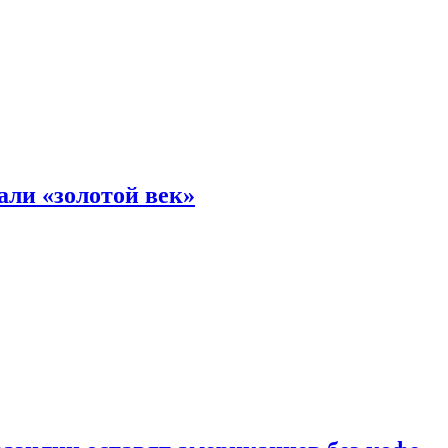
али «золотой век»