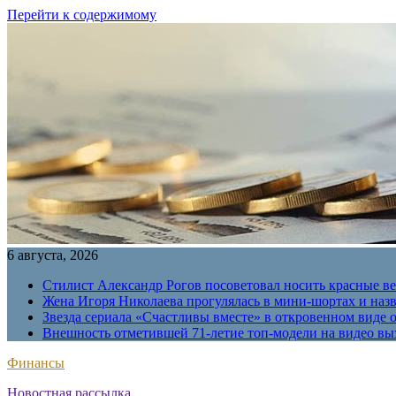
Перейти к содержимому
6 августа, 2026
Стилист Александр Рогов посоветовал носить красные в
Жена Игоря Николаева прогулялась в мини-шортах и наз
Звезда сериала «Счастливы вместе» в откровенном виде 
Внешность отметившей 71-летие топ-модели на видео вы
Финансы
Новостная рассылка