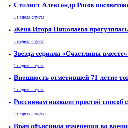
Стилист Александр Рогов посоветов
1 неделя спустя
Жена Игоря Николаева прогулялась
1 неделя спустя
Звезда сериала «Счастливы вместе»
1 неделя спустя
Внешность отметившей 71-летие топ
1 неделя спустя
Россиянам назвали простой способ с
1 неделя спустя
Врач объяснила изменения во внешн