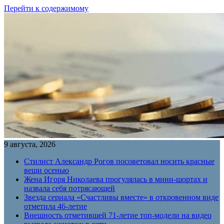
Перейти к содержимому
9 августа, 2026
Стилист Александр Рогов посоветовал носить красные
вещи осенью
Жена Игоря Николаева прогулялась в мини-шортах и
назвала себя потрясающей
Звезда сериала «Счастливы вместе» в откровенном виде
отметила 46-летие
Внешность отметившей 71-летие топ-модели на видео