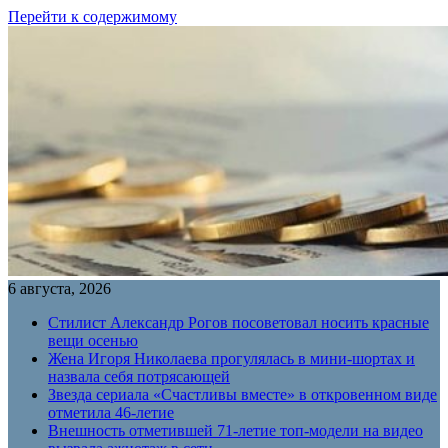
Перейти к содержимому
6 августа, 2026
Стилист Александр Рогов посоветовал носить красные
вещи осенью
Жена Игоря Николаева прогулялась в мини-шортах и
назвала себя потрясающей
Звезда сериала «Счастливы вместе» в откровенном виде
отметила 46-летие
Внешность отметившей 71-летие топ-модели на видео