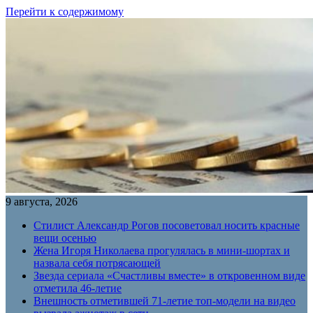
Перейти к содержимому
9 августа, 2026
Стилист Александр Рогов посоветовал носить красные
вещи осенью
Жена Игоря Николаева прогулялась в мини-шортах и
назвала себя потрясающей
Звезда сериала «Счастливы вместе» в откровенном виде
отметила 46-летие
Внешность отметившей 71-летие топ-модели на видео