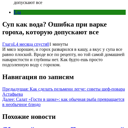
допускают все
Еда
Суп как вода? Ошибка при варке
гороха, которую допускают все
ГлагоL
4 месяца спустя
0
1 минуты
И мясо хорошее, и горох разварился в кашу, а вкус у супа все
равно плоский. Вроде все по рецепту, но той самой домашней
наваристости и глубины нет. Как будто ешь просто
подсоленную воду с горохом.
Навигация по записям
Предыдущая:
Как сделать пельмени легче: советы шеф-повара
Астафьева
Далее:
Салат «Гости в шоке»: как обычная рыба превращается
в необычное блюдо
Похожие новости