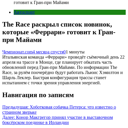
готовит к Гран-при Майами
Автоспорт
The Race раскрыл список новинок,
которые «Феррари» готовит к Гран-
при Майами
Чемпионат.com
4 месяца спустя
0
1 минуты
Итальянская команда «Феррари» проведёт съёмочный день 22
апреля на трассе в Монце, где планирует обкатать часть
обновлений перед Гран-при Майами. По информации The
Race, за рулём поочерёдно будут работать Льюис Хэмилтон и
Шарль Леклер. Быстрая конфигурация трассы станет
испытанием с точки зрения управления энергией.
Навигация по записям
Предыдущая:
Хоботковая собачка Петерса: что известно о
странном зверьке
Далее:
Конор Макгрегор принял участие в выставочном
боксёрском поединке в Ирландии