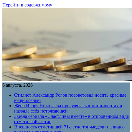
Перейти к содержимому
6 августа, 2026
Стилист Александр Рогов посоветовал носить красные
вещи осенью
Жена Игоря Николаева прогулялась в мини-шортах и
назвала себя потрясающей
Звезда сериала «Счастливы вместе» в откровенном виде
отметила 46-летие
Внешность отметившей 71-летие топ-модели на видео