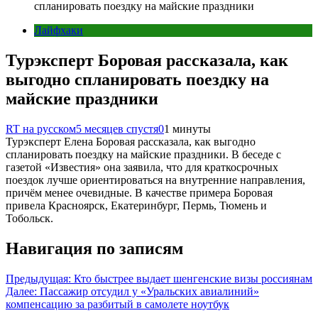
спланировать поездку на майские праздники
Лайфхаки
Турэксперт Боровая рассказала, как
выгодно спланировать поездку на
майские праздники
RT на русском
5 месяцев спустя
0
1 минуты
Турэксперт Елена Боровая рассказала, как выгодно
спланировать поездку на майские праздники. В беседе с
газетой «Известия» она заявила, что для краткосрочных
поездок лучше ориентироваться на внутренние направления,
причём менее очевидные. В качестве примера Боровая
привела Красноярск, Екатеринбург, Пермь, Тюмень и
Тобольск.
Навигация по записям
Предыдущая:
Кто быстрее выдает шенгенские визы россиянам
Далее:
Пассажир отсудил у «Уральских авиалиний»
компенсацию за разбитый в самолете ноутбук