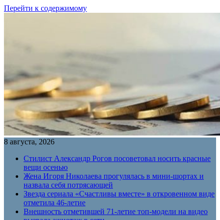
Перейти к содержимому
8 августа, 2026
Стилист Александр Рогов посоветовал носить красные
вещи осенью
Жена Игоря Николаева прогулялась в мини-шортах и
назвала себя потрясающей
Звезда сериала «Счастливы вместе» в откровенном виде
отметила 46-летие
Внешность отметившей 71-летие топ-модели на видео