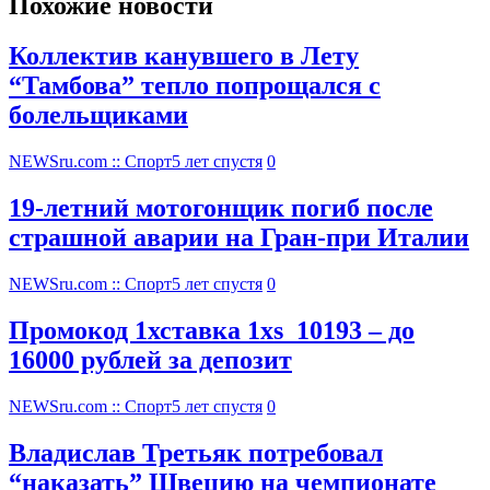
Похожие новости
Коллектив канувшего в Лету
“Тамбова” тепло попрощался с
болельщиками
NEWSru.com :: Спорт
5 лет спустя
0
19-летний мотогонщик погиб после
страшной аварии на Гран-при Италии
NEWSru.com :: Спорт
5 лет спустя
0
Промокод 1хставка 1xs_10193 – до
16000 рублей за депозит
NEWSru.com :: Спорт
5 лет спустя
0
Владислав Третьяк потребовал
“наказать” Швецию на чемпионате