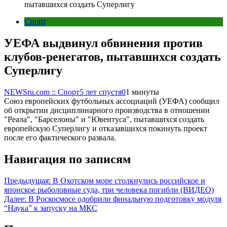
пытавшихся создать Суперлигу
Спорт
УЕФА выдвинул обвинения против
клубов-ренегатов, пытавшихся создать
Суперлигу
NEWSru.com :: Спорт
5 лет спустя
0
1 минуты
Союз европейских футбольных ассоциаций (УЕФА) сообщил
об открытии дисциплинарного производства в отношении
"Реала", "Барселоны" и "Ювентуса", пытавшихся создать
европейскую Суперлигу и отказавшихся покинуть проект
после его фактического развала.
Навигация по записям
Предыдущая:
В Охотском море столкнулись российское и
японское рыболовные суда, три человека погибли (ВИДЕО)
Далее:
В Роскосмосе одобрили финальную подготовку модуля
“Наука” к запуску на МКС