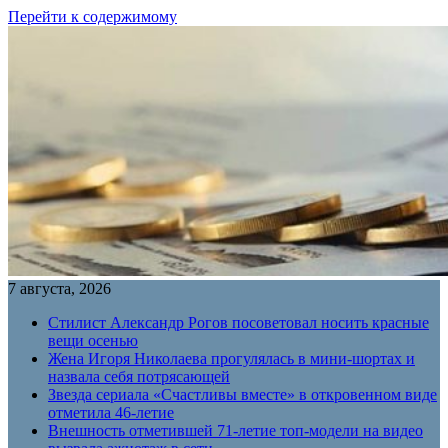
Перейти к содержимому
7 августа, 2026
Стилист Александр Рогов посоветовал носить красные
вещи осенью
Жена Игоря Николаева прогулялась в мини-шортах и
назвала себя потрясающей
Звезда сериала «Счастливы вместе» в откровенном виде
отметила 46-летие
Внешность отметившей 71-летие топ-модели на видео