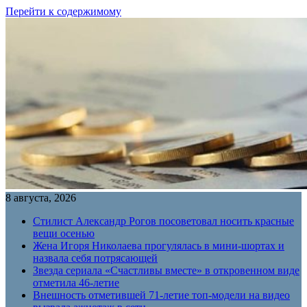
Перейти к содержимому
8 августа, 2026
Стилист Александр Рогов посоветовал носить красные
вещи осенью
Жена Игоря Николаева прогулялась в мини-шортах и
назвала себя потрясающей
Звезда сериала «Счастливы вместе» в откровенном виде
отметила 46-летие
Внешность отметившей 71-летие топ-модели на видео